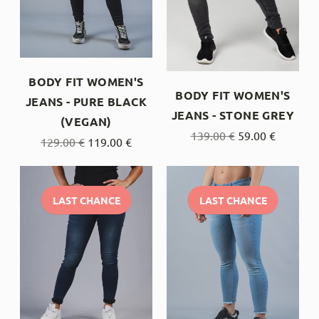
BODY FIT WOMEN'S
BODY FIT WOMEN'S
JEANS - PURE BLACK
JEANS - STONE GREY
(VEGAN)
Regular
139.00 €
59.00 €
Regular
129.00 €
119.00 €
price
price
LAST CHANCE
LAST CHANCE