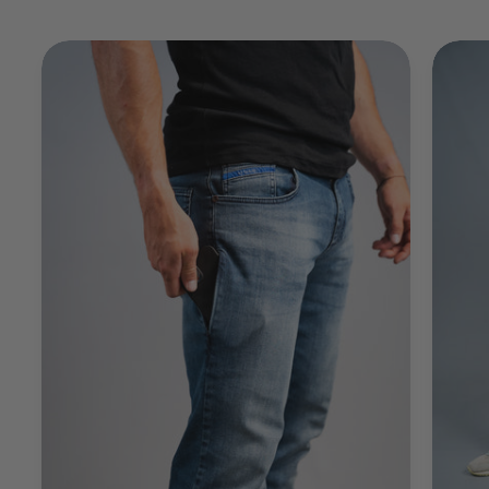
Anonymous
Trusted Shops
Kann nur weiterempfehlen Top Service, schnelle
Lieferung. Die Produkte sind top Qualität, sehr
Twitter
professionell verpackt. Werde wieder bestellen
Facebook
Quelle
:
Trusted Shops
Teilen
10.5.2023
Manfred Obernberger
Trusted Shops
Passt perfekt Bin happy endlich einen Shop
gefunden zu haben wo ich Jeans bekomme die
einfach top passen. Das ewige Hosen suchen und
Twitter
probieren hat ein Ende. :-) Lg Manfred
Facebook
Quelle
:
Trusted Shops
Teilen
10.5.2023
Patrick Strauß