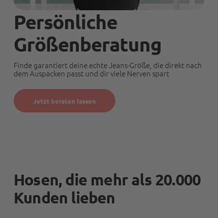
Twitter
Kann Euch weiterempfehlen.
Facebook
Persönliche
Hilfreich
?
Ja
Teilen
Bergisch Gladbach, Deutschland,
7.3.2024
Größenberatung
Finde garantiert deine echte Jeans-Größe, die direkt nach
Anonymous
dem Auspacken passt und dir viele Nerven spart
Trusted Shops
Twitter
Alles Top. Wie immer!
Facebook
Quelle
:
Trusted Shops
Jetzt beraten lassen
Teilen
10.5.2023
M P
Trusted Shops
Schnelle Lieferung. Ware macht bis jetzt einen
sehr guten Eindruck, time will tell.
Hosen, die mehr als 20.000
Kundenservice ist top. Sehr schnell und
Twitter
freundlich wird hier auf Probleme reagiert.
Kunden lieben
Facebook
Quelle
:
Trusted Shops
Teilen
10.5.2023