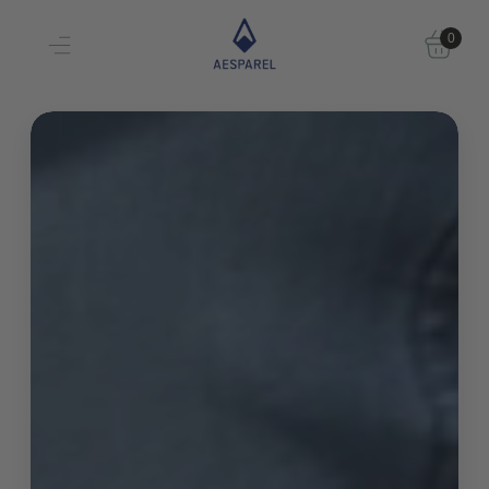
Kostenloser Versand
Einzigartige Passform & Komfort
30 Tage testen
0
Persönliche Größenberatung