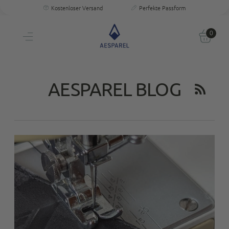
Kostenloser Versand
Perfekte Passform
30 Tage Testen
Persönliche Größenberatung
Kostenloser Versand
Einzigartige Passform & Komfort
30 Tage testen
0
Persönliche Größenberatung
AESPAREL BLOG