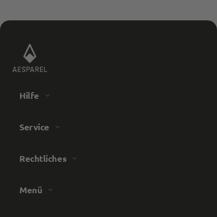
Trusted Shops
Retoure System könnte besser sein. Für jeden
Artikel bekommt man eine Email und die
Twitter
Website aktualisierte sich mehrmals nicht.
Facebook
Quelle
:
Trusted Shops
Teilen
10.5.2023
Senaj Lelic
Hilfe
Trusted Shops
Twitter
top
Facebook
Quelle
:
Trusted Shops
Service
Teilen
10.5.2023
Rechtliches
Steven Johannsen
Trusted Shops
Ich bin begeistert! Nicht nur vom Produkt, auch
Menü
von der Schnelligkeit. Die Preise sind
vollkommen in Ordnung, hätte ich in anderen
Läden auch ausgegeben, nur hier passen die