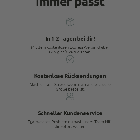
immer passt
Tanja N.
Trusted Shops
Die besten Jeans ever Lieferung am nächsten
Twitter
Tag - Top! Kundenservice spitze!
In 1-2 Tagen bei dir!
Facebook
Quelle
:
Trusted Shops
Teilen
10.5.2023
Mit dem kostenlosen Express-Versand über
GLS gibt´s kein Warten.
Alle Bewertungen Lesen
Kostenlose Rücksendungen
Mach dir kein Stress, wenn du mal die falsche
Größe bestellst.
Schneller Kundenservice
Egal welches Problem du hast, unser Team hilft
dir sofort weiter.