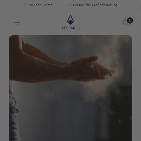
Kostenloser Versand
Perfekte Passform
30 Tage Testen
Persönliche Größenberatung
0