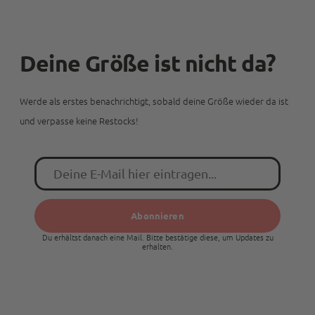
Facebook
Quelle
:
Trusted Shops
Teilen
10.5.2023
Deine Größe ist nicht da?
M P
Trusted Shops
Werde als erstes benachrichtigt, sobald deine Größe wieder da ist
Schnelle Lieferung. Ware macht bis jetzt einen
und verpasse keine Restocks!
sehr guten Eindruck, time will tell.
Kundenservice ist top. Sehr schnell und
Twitter
freundlich wird hier auf Probleme reagiert.
Facebook
Quelle
:
Trusted Shops
E-
Teilen
10.5.2023
mail
Abonnieren
Anonymous
Du erhältst danach eine Mail. Bitte bestätige diese, um Updates zu
Trusted Shops
erhalten.
Kann nur weiterempfehlen Top Service, schnelle
Lieferung. Die Produkte sind top Qualität, sehr
Twitter
professionell verpackt. Werde wieder bestellen
Facebook
Quelle
:
Trusted Shops
Teilen
10.5.2023