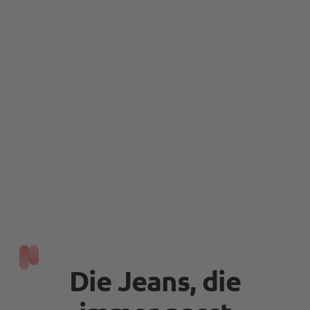
Anonymous
Trusted Shops
super schnelle abwicklung! super schöne Hose,
Twitter
jeder cent hat sich definitiv gelohnt!
Facebook
Quelle
:
Trusted Shops
Teilen
10.5.2023
Rene Froehlch
Trusted Shops
Twitter
alles bestens
Facebook
Quelle
:
Trusted Shops
Teilen
10.5.2023
Adoniso Dalianis
Trusted Shops
Service ist top Ware entspricht leider nicht
Twitter
meiner Vorstellung
Die Jeans, die
Facebook
Quelle
:
Trusted Shops
Teilen
10.5.2023