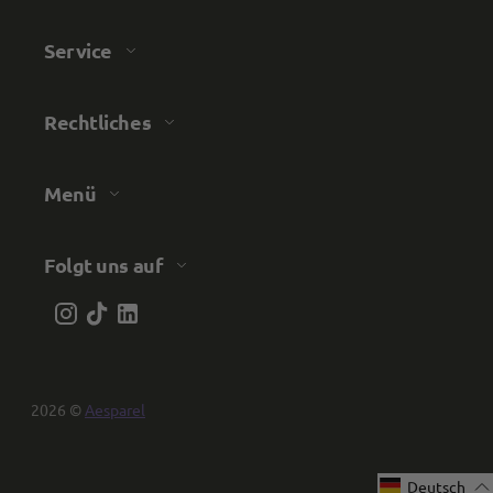
Anonym
Service
Verifizierter Kunde
Die Hose passt super. Das Preis-
Leitungsverhältnis stimmt. Schnelle Lieferung.
Rechtliches
Es ist schon die 4. Hose, die ich gekauft habe.
Twitter
Kann Euch weiterempfehlen.
Facebook
Hilfreich
?
Ja
Teilen
Menü
Bergisch Gladbach, Deutschland,
7.3.2024
Folgt uns auf
Anonymous
Trusted Shops
Twitter
Alles Top. Wie immer!
Facebook
Quelle
:
Trusted Shops
Teilen
10.5.2023
2026 ©
Aesparel
M P
Trusted Shops
Deutsch