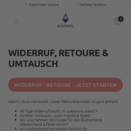
Kostenloser Versand
Perfekte Passform
30 Tage Testen
Persönliche Größenberatung
Kostenloser Versand
Einzigartige Passform & Komfort
30 Tage testen
0
Persönliche Größenberatung
WIDERRUF, RETOURE &
UMTAUSCH
WIDERRUF - RETOURE - JETZT STARTEN
Wenn's doch mal zwickt - unser Retourenprozess ist ganz einfach:
60 Tage Widerrufsrecht, no questions asked!*
Direkter Umtausch - auch in andere Styles!
Wir übernehmen die Kosten für den Rückversand
(Deutschland & Österreich)**
Wir sind jederzeit persönlich für dich da: