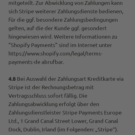
mitgeteilt. Zur Abwicklung von Zahlungen kann
Twitter
Alles Top. Wie immer!
Facebook
Quelle
:
Tru
sich Stripe weiterer Zahlungsdienste bedienen,
Teilen
für die ggf. besondere Zahlungsbedingungen
gelten, auf die der Kunde ggf. gesondert
hingewiesen wird. Weitere Informationen zu
M P
Trusted Shops
"Shopify Payments" sind im Internet unter
Schnelle Lieferung. Ware macht bis jetzt
https://www.shopify.com/legal/terms-
sehr guten Eindruck, time will tell.
Kundenservice ist top. Sehr schnell und
payments-de abrufbar.
Twitter
freundlich wird hier auf Probleme reagier
Facebook
Quelle
:
Tru
Teilen
4.8
Bei Auswahl der Zahlungsart Kreditkarte via
Stripe ist der Rechnungsbetrag mit
Vertragsschluss sofort fällig. Die
Anonymous
Zahlungsabwicklung erfolgt über den
Trusted Shops
Kann nur weiterempfehlen Top Service, s
Zahlungsdienstleister Stripe Payments Europe
Lieferung. Die Produkte sind top Qualität
Ltd., 1 Grand Canal Street Lower, Grand Canal
Twitter
professionell verpackt. Werde wieder bes
Facebook
Dock, Dublin, Irland (im Folgenden: „Stripe“).
Quelle
:
Tru
Teilen