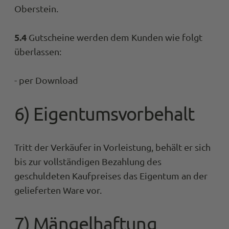
Oberstein.
Sandor Tettenborn
5.4
Gutscheine werden dem Kunden wie folgt
Trusted Shops
überlassen:
2 Hosen (2 Größen)auf Anraten bestellt. 
GLS kostenfrei zurückgesandt. Die 2. Hose
schon ein paar Mle getragen. Passt im Ge
Bereich sehr gut, auch wenn ich mir die 
- per Download
etwas 'salopper' im Bereich der Beine
Twitter
gewünscht hätte
6) Eigentumsvorbehalt
Facebook
Quelle
:
Tru
Teilen
Tritt der Verkäufer in Vorleistung, behält er sich
Anonymous
bis zur vollständigen Bezahlung des
Trusted Shops
Twitter
Alles super...Hose sitzt wie ne Eins.
geschuldeten Kaufpreises das Eigentum an der
Facebook
Quelle
:
Tru
gelieferten Ware vor.
Teilen
7) Mängelhaftung