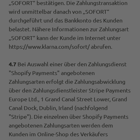
„SOFORT“ bestätigen. Die Zahlungstransaktion
wird unmittelbar danach von „SOFORT“
Anonym
durchgeführt und das Bankkonto des Kunden
Verifizierter Kunde
Twitter
belastet. Nähere Informationen zur Zahlungsart
test test test
Facebook
„SOFORT“ kann der Kunde im Internet unter
Hilfreich
?
Ja
Teilen
Aachen, Deutschland,
https://www.klarna.com/sofort/ abrufen.
Anonym
4.7
Bei Auswahl einer über den Zahlungsdienst
Verifizierter Kunde
"Shopify Payments" angebotenen
Die Hose passt super. Das Preis-
Leitungsverhältnis stimmt. Schnelle Lief
Zahlungsarten erfolgt die Zahlungsabwicklung
Es ist schon die 4. Hose, die ich gekauft h
Twitter
über den Zahlungsdienstleister Stripe Payments
Kann Euch weiterempfehlen.
Facebook
Europe Ltd., 1 Grand Canal Street Lower, Grand
Hilfreich
?
Ja
Teilen
Canal Dock, Dublin, Irland (nachfolgend
Bergisch Gladbach, Deutschland
"Stripe"). Die einzelnen über Shopify Payments
angebotenen Zahlungsarten werden dem
Anonymous
Kunden im Online-Shop des Verkäufers
Trusted Shops