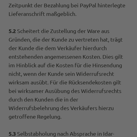
Senaj Lelic
Zeitpunkt der Bezahlung bei PayPal hinterlegte
Trusted Shops
Lieferanschrift maßgeblich.
Twitter
top
Facebook
Quelle
:
Tru
Teilen
5.2
Scheitert die Zustellung der Ware aus
Gründen, die der Kunde zu vertreten hat, trägt
der Kunde die dem Verkäufer hierdurch
Constantin Werner
entstehenden angemessenen Kosten. Dies gilt
Trusted Shops
ich bin sehr zufrieden. Vielen Dank! Kann 
im Hinblick auf die Kosten für die Hinsendung
Twitter
weiterempfehlen.
nicht, wenn der Kunde sein Widerrufsrecht
Facebook
Quelle
:
Tru
Teilen
wirksam ausübt. Für die Rücksendekosten gilt
bei wirksamer Ausübung des Widerrufsrechts
durch den Kunden die in der
Gernot Buchner
Widerrufsbelehrung des Verkäufers hierzu
Trusted Shops
Lieferung war am nächsten Tag schon
getroffene Regelung.
Twitter
da,Material und Passform sehr gut.
Facebook
Quelle
:
Tru
Teilen
5.3
Selbstabholung nach Absprache in Idar-