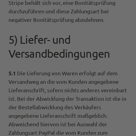
Stripe behält sich vor, eine Bonitätsprüfung
durchzuführen und diese Zahlungsart bei
negativer Bonitätsprüfung abzulehnen.
Manfred Obernberger
Trusted Shops
Passt perfekt Bin happy endlich einen Sh
5) Liefer- und
gefunden zu haben wo ich Jeans bekomm
einfach top passen. Das ewige Hosen suc
Twitter
probieren hat ein Ende. :-) Lg Manfred
Versandbedingungen
Facebook
Quelle
:
Tru
Teilen
5.1
Die Lieferung von Waren erfolgt auf dem
Versandweg an die vom Kunden angegebene
Patrick Strauß
Trusted Shops
Lieferanschrift, sofern nichts anderes vereinbart
Retoure System könnte besser sein. Für 
ist. Bei der Abwicklung der Transaktion ist die in
Artikel bekommt man eine Email und die
Twitter
Website aktualisierte sich mehrmals nich
der Bestellabwicklung des Verkäufers
Facebook
Quelle
:
Tru
angegebene Lieferanschrift maßgeblich.
Teilen
Abweichend hiervon ist bei Auswahl der
Zahlungsart PayPal die vom Kunden zum