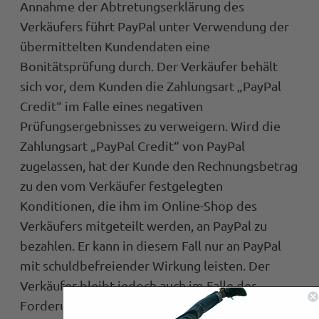
Annahme der Abtretungserklärung des
Verkäufers führt PayPal unter Verwendung der
übermittelten Kundendaten eine
Bonitätsprüfung durch. Der Verkäufer behält
sich vor, dem Kunden die Zahlungsart „PayPal
Credit“ im Falle eines negativen
Prüfungsergebnisses zu verweigern. Wird die
Zahlungsart „PayPal Credit“ von PayPal
zugelassen, hat der Kunde den Rechnungsbetrag
zu den vom Verkäufer festgelegten
Konditionen, die ihm im Online-Shop des
Verkäufers mitgeteilt werden, an PayPal zu
bezahlen. Er kann in diesem Fall nur an PayPal
mit schuldbefreiender Wirkung leisten. Der
Verkäufer bleibt jedoch auch im Falle der
4,9
Rating
933
Bewertungen
Forderungsabtretung zuständig für allgemeine