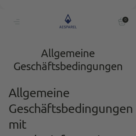
Kostenloser Versand
Perfekte Passform
30 Tage Testen
Persönliche Größenberatung
Kostenloser Versand
Einzigartige Passform & Komfort
30 Tage testen
0
Persönliche Größenberatung
Allgemeine
Geschäftsbedingungen
Allgemeine
Geschäftsbedingungen
mit