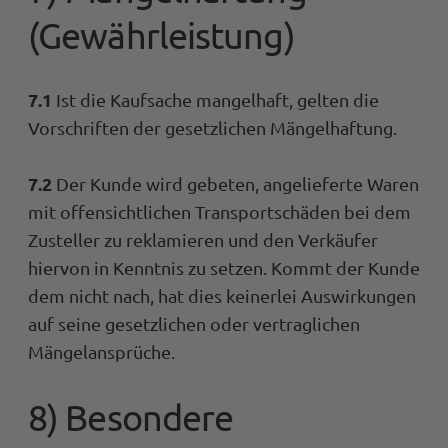
Holger D
(Gewährleistung)
Trusted Shops
Ohne Probleme. Die Ware ist gut und ka
empfohlen werden. Die Reaktion des
Twitter
Kundenservice ist schnell. Weiter so
7.1
Ist die Kaufsache mangelhaft, gelten die
Facebook
Quelle
:
Tru
Teilen
Vorschriften der gesetzlichen Mängelhaftung.
7.2
Der Kunde wird gebeten, angelieferte Waren
Alle Bewertungen Lesen
mit offensichtlichen Transportschäden bei dem
Zusteller zu reklamieren und den Verkäufer
hiervon in Kenntnis zu setzen. Kommt der Kunde
dem nicht nach, hat dies keinerlei Auswirkungen
auf seine gesetzlichen oder vertraglichen
Mängelansprüche.
8) Besondere