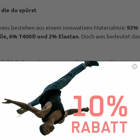
 die du spürst
92%
eans bestehen aus einem innovativen Materialmix:
le, 6% T400® und 2% Elastan
. Doch was bedeutet da
glebigkeit
: Der hohe Baumwollanteil sorgt für ein an
egefühl und macht die Jeans atmungsaktiv.
mbeständigkeit dank T400®
: T400® ist eine Hochleist
r, die für eine außergewöhnliche Elastizität sorgt und v
 deine Jeans ausleiert. So bleibt die Passform auch nach
hen erhalten.
egungsfreiheit
: Die Mischung aus T400® und Elastan 
re Jeans besonders flexibel – sie passt sich deinen B