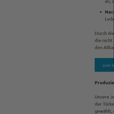
an, 
Nac
Lede
Durch di
die nicht
den Alltag
zum 
Produzie
Unsere Je
der Türke
gewählt, 