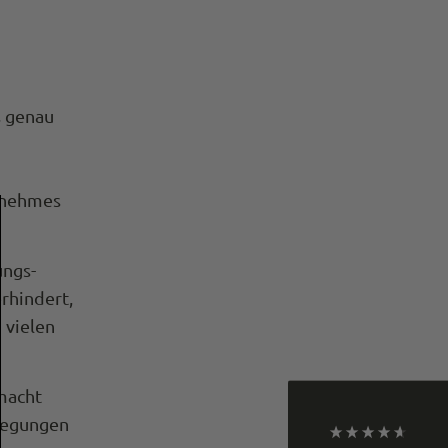
s genau
genehmes
4,9
Rating
933
Bewertungen
ungs-
erhindert,
Philip
 vielen
Verifizierter Kunde
Die Hosen sind super! Der Onlineauftritt ist
mittelmäßig bis bescheiden: unübersichtlich
gestaltete Website, zudem wurde mir eine Hose
macht
nach erfolgreicher Bestellung durch den Händler
storniert, da sie nicht verfügbar sei (obwohl
ewegungen
anders online angezeigt). Wann die Hose wieder