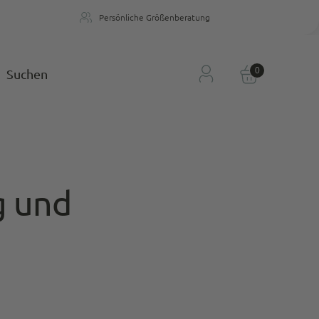
Persönliche Größenberatung
n
Persönliche Größenberatung
0
Suchen
g und