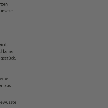
rzen
Anonym
 unsere
Verifizierter Kunde
Die Hose passt super. Das Preis-
Leitungsverhältnis stimmt. Schnelle Lieferung.
Es ist schon die 4. Hose, die ich gekauft habe.
Twitter
Kann Euch weiterempfehlen.
Facebook
Hilfreich
?
Ja
Teilen
ird,
Bergisch Gladbach, Deutschland,
7.3.2024
d keine
gsstück.
Anonymous
Trusted Shops
Twitter
Alles Top. Wie immer!
Facebook
Quelle
:
Trusted Shops
 eine
Teilen
10.5.2023
en aus
M P
bewusste
Trusted Shops