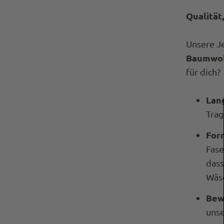
Qualität,
Unsere J
Baumwol
für dich?
Lan
Trag
For
Fase
dass
Wäsc
Bew
unse