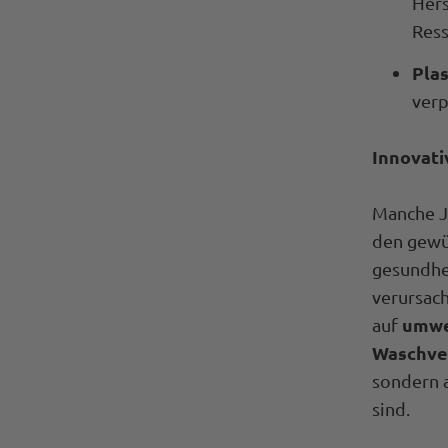
Hers
Res
Pla
verp
Innovati
Manche J
den gewü
gesundhe
verursach
umwe
auf
Waschve
sondern a
sind.