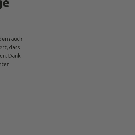
ge
ndern auch
ert, dass
ten. Dank
hten