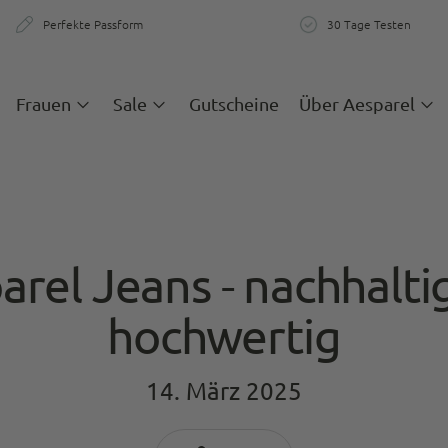
Perfekte Passform
30 Tage Testen
zigartige Passform & Komfort
30 Tage teste
Frauen
Sale
Gutscheine
Über Aesparel
arel Jeans - nachhalti
hochwertig
14. März 2025