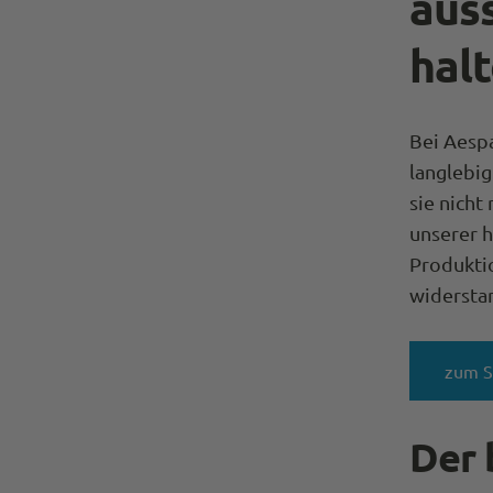
aus
hal
Bei Aespa
langlebig
sie nicht
unserer 
Produktio
widerstan
zum 
Der 