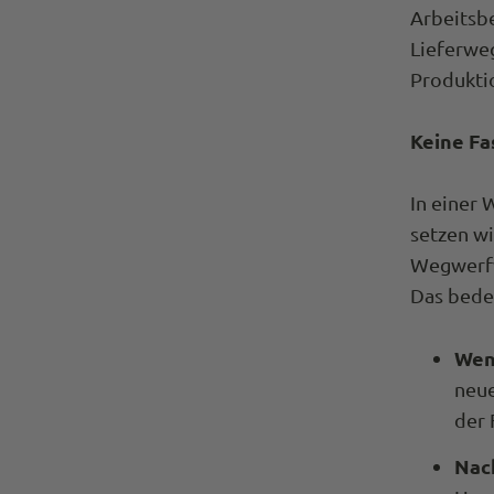
Arbeitsb
Lieferwe
Produkti
Keine Fa
In einer 
setzen wi
Wegwerfwa
Das bedeu
Wen
neue
der 
Nac