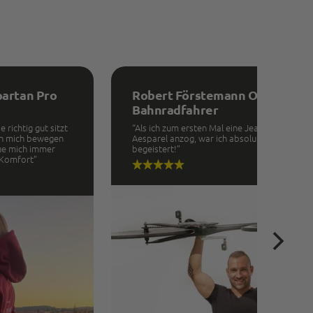
partan Pro
Robert Förstemann Olympia
Bahnradfahrer
 richtig gut sitzt
“Als ich zum ersten Mal eine Jeans von
ann mich bewegen
Aesparel anzog, war ich absolut
ue mich immer
begeistert!”
 Komfort”