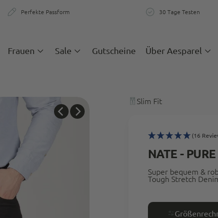
Perfekte Passform
30 Tage Testen
zigartige Passform & Komfort
30 Tage teste
Frauen
Sale
Gutscheine
Über Aesparel
Slim Fit
(16 Revie
NATE - PURE
Super bequem & rob
Tough Stretch Deni
Größenrech