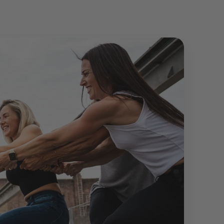
Anonym
Verifizierter Kunde
Die Hose passt super. Das Preis-
Leitungsverhältnis stimmt. Schnelle Lieferung.
Es ist schon die 4. Hose, die ich gekauft habe.
Twitter
Kann Euch weiterempfehlen.
Facebook
Hilfreich
?
Ja
Teilen
Bergisch Gladbach, Deutschland,
7.3.2024
Anonymous
Trusted Shops
Twitter
Alles Top. Wie immer!
Facebook
Quelle
:
Trusted Shops
Teilen
10.5.2023
M P
Trusted Shops