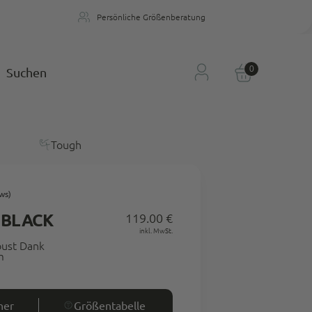
Persönliche Größenberatung
n
Persönliche Größenberatung
0
Suchen
Tough
ws)
 BLACK
119.00 €
Regulärer
inkl. MwSt.
Preis
ust Dank
m
ner
Größentabelle