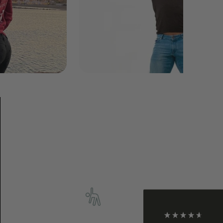
4,9
Rating
933
Bewertungen
Philip
Verifizierter Kunde
Die Hosen sind super! Der Onlineauftritt ist
mittelmäßig bis bescheiden: unübersichtlich
gestaltete Website, zudem wurde mir eine Hose
nach erfolgreicher Bestellung durch den Händler
storniert, da sie nicht verfügbar sei (obwohl
anders online angezeigt). Wann die Hose wieder