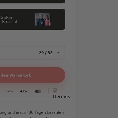
 Größen-
 Bastian!
29 / 32
n den Warenkorb
31
32
33
38
ung und erst in 30 Tagen bezahlen