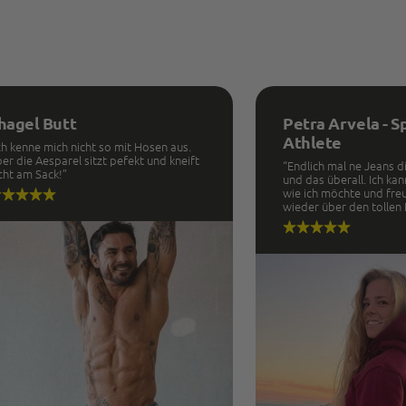
hagel Butt
Petra Arvela - S
Athlete
ch kenne mich nicht so mit Hosen aus.
er die Aesparel sitzt pefekt und kneift
“Endlich mal ne Jeans die
cht am Sack!”
und das überall. Ich k
wie ich möchte und fre
wieder über den tollen