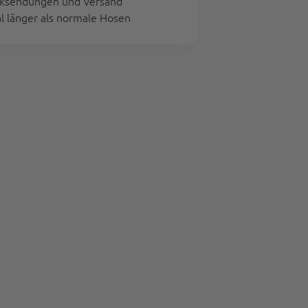
cksendungen und Versand
al länger als normale Hosen
36