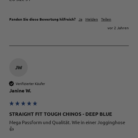
Twitter
Tag - Top! Kundenservice spitze!
Facebook
Quelle
:
Trusted Shops
Teilen
10.5.2023
Fanden Sie diese Bewertung hilfreich?
Ja
Melden
Teilen
vor 2 Jahren
Alle Bewertungen Lesen
JW
Verifizierter Käufer
Janine W.
STRAIGHT FIT TOUGH CHINOS - DEEP BLUE
Mega Passform und Qualität. Wie in einer Jogginghose
👍