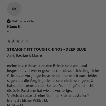
10.5.2023
KK
Rene Froehlch
Verifizierter Käufer
Trusted Shops
Klaus K.
Twitter
alles bestens
""
Facebook
Quelle
:
Trusted Shops
Teilen
10.5.2023
STRAIGHT FIT TOUGH CHINOS - DEEP BLUE
Adoniso Dalianis
Axel, Bastian & Marco 

Trusted Shops
Service ist top Ware entspricht leider nicht
meine letzte Hose ist an den Beinen sehr weit und 
Twitter
meiner Vorstellung
insgesamt viel weiter geschnitten, obwohl ich die gleiche 
Facebook
Quelle
:
Trusted Shops
Grösse zur Vorgängerhose bestellt habe. Ich muss leider 
Teilen
10.5.2023
sagen das die Vorgängerjeans sehr viel besser gepaßt 
hat und die neue an den Beinen "rumhängt" und nicht 
die tolle Passform hat wie die vorherige.

Vielleicht sollte ich eine Nummer kleiner bestellen? 

Tanja N.
Trusted Shops
Ich hatte bisher W38/L32. 

Die besten Jeans ever Lieferung am nächsten
EU Size 54
