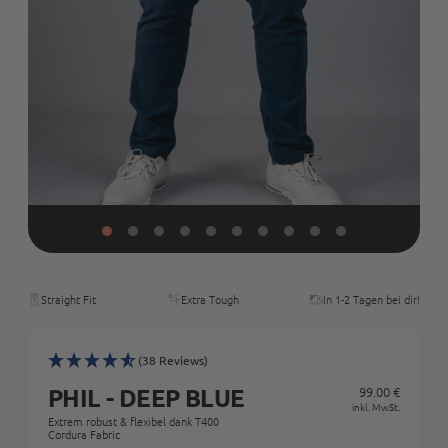
Straight Fit
Extra Tough
In 1-2 Tagen bei dir!
(38 Reviews)
PHIL - DEEP BLUE
99.00 €
Regul
inkl. MwSt.
Extrem robust & flexibel dank T400
Preis
Cordura Fabric