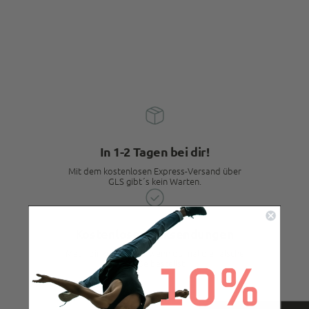
In 1-2 Tagen bei dir!
Mit dem kostenlosen Express-Versand über
GLS gibt´s kein Warten.
4,9
Rating
933
Bewertungen
Kostenlose Rücksendungen
Philip
Mach dir kein Stress, wenn du mal die falsche
Größe bestellst.
Verifizierter Kunde
Die Hosen sind super! Der Onlineauftritt ist
mittelmäßig bis bescheiden: unübersichtlich
gestaltete Website, zudem wurde mir eine Hose