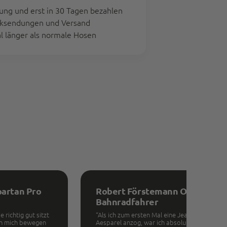
ung und erst in 30 Tagen bezahlen
cksendungen und Versand
al länger als normale Hosen
partan Pro
Robert Förstemann Olympia
Bahnradfahrer
 richtig gut sitzt
“Als ich zum ersten Mal eine Jeans von
ann mich bewegen
Aesparel anzog, war ich absolut