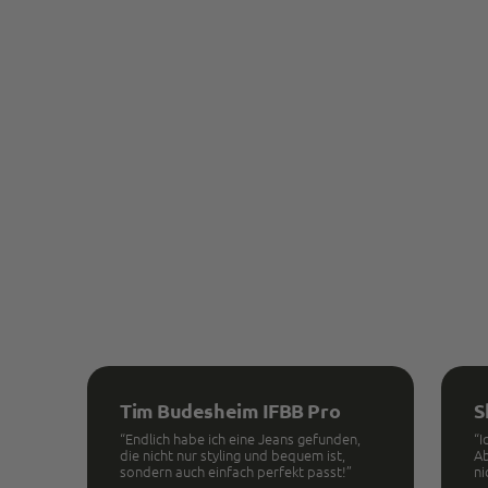
Tim Budesheim IFBB Pro
S
“Endlich habe ich eine Jeans gefunden,
“I
die nicht nur styling und bequem ist,
Ab
sondern auch einfach perfekt passt!”
ni