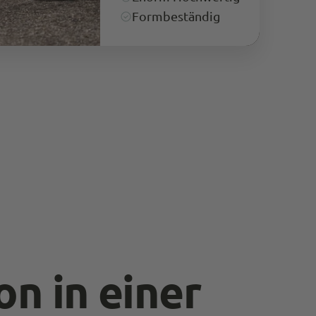
Schnelle Lieferung. Ware macht bis jetzt einen
sehr guten Eindruck, time will tell.
Formbeständig
Kundenservice ist top. Sehr schnell und
Twitter
freundlich wird hier auf Probleme reagiert.
Facebook
Quelle
:
Trusted Shops
Teilen
10.5.2023
Anonymous
Trusted Shops
Kann nur weiterempfehlen Top Service, schnelle
Lieferung. Die Produkte sind top Qualität, sehr
Twitter
professionell verpackt. Werde wieder bestellen
Facebook
Quelle
:
Trusted Shops
Teilen
10.5.2023
Manfred Obernberger
Trusted Shops
on in einer
Passt perfekt Bin happy endlich einen Shop
gefunden zu haben wo ich Jeans bekomme die
einfach top passen. Das ewige Hosen suchen und
Twitter
probieren hat ein Ende. :-) Lg Manfred