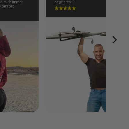
ue mich immer
begeistert!”
 Komfort”