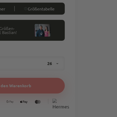
ner
Größentabelle
 Größen-
 Bastian!
26
n den Warenkorb
28
29
30