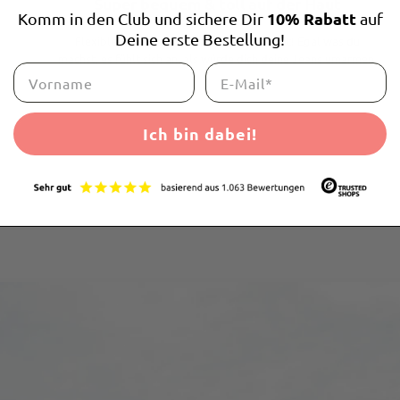
Super bequem & toll auf der Haut
10% Rabatt
Komm in den Club und sichere Dir
auf
Deine erste Bestellung!
Flexibler Bund - drückt nicht, rutscht nicht! Egal was du
machst, es fühlt sich an, als würde dich deine Jeans umarmen.
Ich bin dabei!