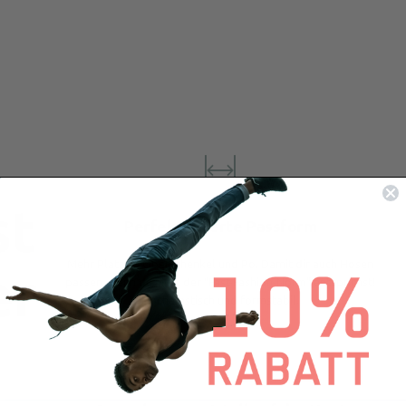
st
Perfektionierte Passform
Mehr Platz an Oberschenkel und Po. Damit dir auch Hosen
er
passen, wenn du nicht der “Fast-Fashion-Norm” entsprichst!
Hochelastisch und formstabil.