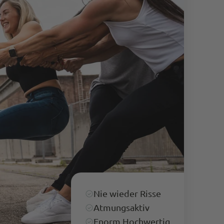
Anonym
Verifizierter Kunde
Die Hose passt super. Das Preis-
Leitungsverhältnis stimmt. Schnelle Lieferung.
Es ist schon die 4. Hose, die ich gekauft habe.
Twitter
Kann Euch weiterempfehlen.
Facebook
Hilfreich
?
Ja
Teilen
Bergisch Gladbach, Deutschland,
7.3.2024
Anonymous
Trusted Shops
Twitter
Alles Top. Wie immer!
Facebook
Quelle
:
Trusted Shops
Teilen
10.5.2023
Nie wieder Risse
M P
Atmungsaktiv
Trusted Shops
Enorm Hochwertig