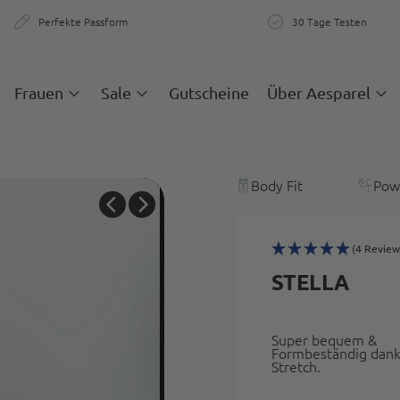
Perfekte Passform
30 Tage Testen
zigartige Passform & Komfort
30 Tage teste
Frauen
Sale
Gutscheine
Über Aesparel
Body Fit
Pow
(4 Review
STELLA
Super bequem &
Formbeständig dan
Stretch.