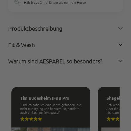
länge
Hält bis zu 3 mal länger als normale Hosen
29
30
32
Produkt
Produktbeschreibung
in
den
Fit & Wash
Warenkorb
legen
Warum sind AESPAREL so besonders?
Tim Budesheim IFBB Pro
Shagel Butt
“Endlich habe ich eine Jeans gefunden, die
“Ich kenne mich 
nicht nur styling und bequem ist, sondern
Aber die Aesparel
auch einfach perfekt passt!”
nicht am Sack!”