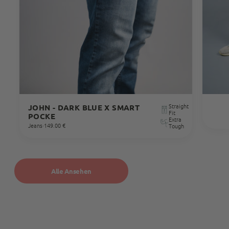
Anonymous
Trusted Shops
Kann nur weiterempfehlen Top Service, schnelle
Lieferung. Die Produkte sind top Qualität, sehr
Twitter
professionell verpackt. Werde wieder bestellen
Facebook
Quelle
:
Trusted Shops
Teilen
10.5.2023
Straight
JOHN - DARK BLUE X SMART
Fit
POCKE
Extra
Manfred Obernberger
Jeans
·
149.00 €
Tough
Trusted Shops
Passt perfekt Bin happy endlich einen Shop
gefunden zu haben wo ich Jeans bekomme die
einfach top passen. Das ewige Hosen suchen und
Twitter
probieren hat ein Ende. :-) Lg Manfred
Alle Ansehen
Facebook
Quelle
:
Trusted Shops
Teilen
10.5.2023
Patrick Strauß