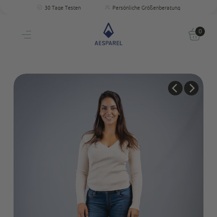
Kostenloser Versand
Perfekte Passform
30 Tage Testen
Persönliche Größenberatung
Kostenloser Versand
Einzigartige Passform & Komfort
30 Tage testen
0
Persönliche Größenberatung