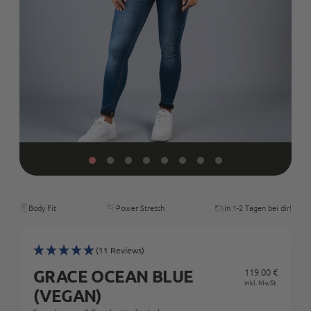
Body Fit
Power Stretch
In 1-2 Tagen bei dir!
(11 Reviews)
GRACE OCEAN BLUE
119.00 €
Regul
inkl. MwSt.
(VEGAN)
Preis