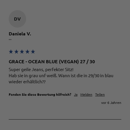
Steven Johannsen
DV
Trusted Shops
Mega schnelle Lieferung, sehr sehr gute Qualität
Daniela V.
Twitter
der Hose, bin sehr glücklich und zufrieden!
Facebook
Quelle
:
Trusted Shops
""
Teilen
10.5.2023
GRACE - OCEAN BLUE (VEGAN) 27 / 30
Anonymous
Super geile Jeans, perfekter Sitz!

Trusted Shops
Hab sie in grau unf weiß. Wann ist die in 29/30 in blau 
Twitter
Alles reibungslos
wieder erhältlich??
Facebook
Quelle
:
Trusted Shops
Teilen
10.5.2023
Fanden Sie diese Bewertung hilfreich?
Ja
Melden
Teilen
vor 6 Jahren
Veronika Gottschlich
Trusted Shops
Twitter
Alles wunderbar!
Facebook
Quelle
:
Trusted Shops