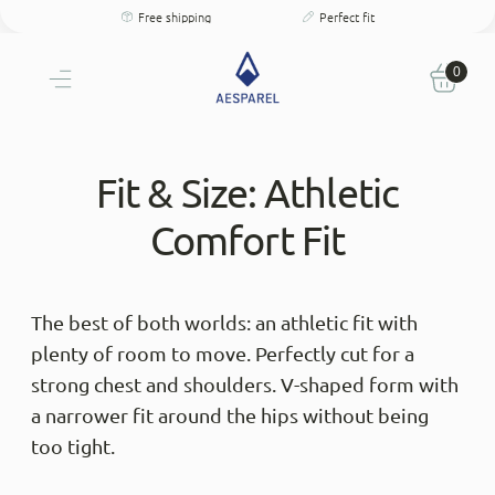
Free shipping
Perfect fit
100 days free returns
Personal size consultation
Free shipping
Perfect fit
100 days free returns
0
Personal size consultation
Fit & Size: Athletic
Comfort Fit
The best of both worlds: an athletic fit with
plenty of room to move. Perfectly cut for a
strong chest and shoulders. V-shaped form with
a narrower fit around the hips without being
4.9
Rating
933
Reviews
too tight.