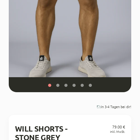
In 3-4 Tagen bei dir!
WILL SHORTS -
79.00 €
Regul
inkl. MwSt.
STONE GREY
Preis