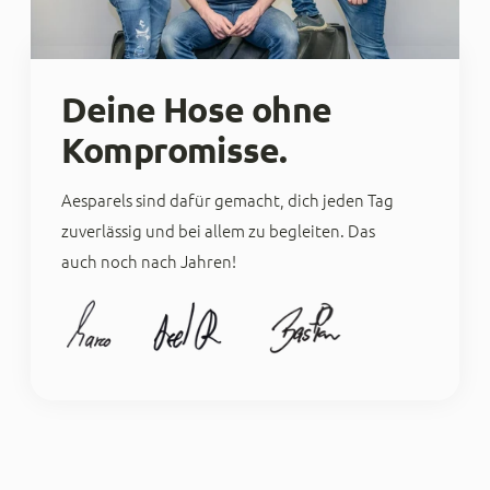
Senaj Lelic
Deine Hose ohne
Trusted Shops
Twitter
top
Kompromisse.
Facebook
Quelle
:
Trusted Shops
Teilen
10.5.2023
Aesparels sind dafür gemacht, dich jeden Tag
zuverlässig und bei allem zu begleiten. Das
Tanja N.
auch noch nach Jahren!
Trusted Shops
Die besten Jeans ever Lieferung am nächsten
Twitter
Tag - Top! Kundenservice spitze!
Facebook
Quelle
:
Trusted Shops
Teilen
10.5.2023
Steven Johannsen
Trusted Shops
Mega schnelle Lieferung, sehr sehr gute Qualität