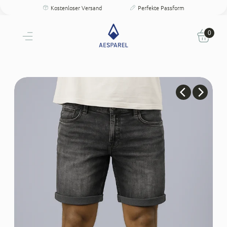
Kostenloser Versand
Perfekte Passform
30 Tage Testen
Persönliche Größenberatung
Kostenloser Versand
Einzigartige Passform & Komfort
30 Tage testen
0
Persönliche Größenberatung