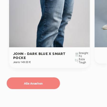
Twitter
Passt gut
Facebook
Quelle
:
Trusted Shops
Teilen
10.5.2023
Alle Bewertungen Lesen
Straight
JOHN - DARK BLUE X SMART
Fit
POCKE
Extra
Jeans
·
149.00 €
Tough
Alle Ansehen