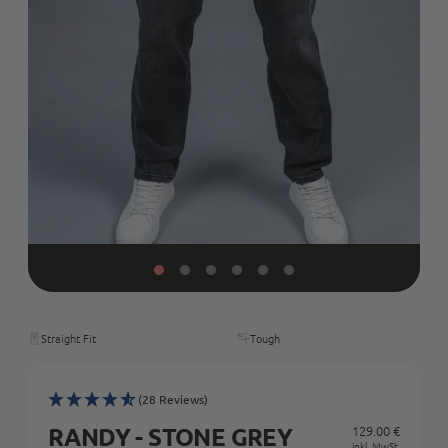
Straight Fit
Tough
(28 Reviews)
RANDY - STONE GREY
129.00 €
Regul
inkl. MwSt.