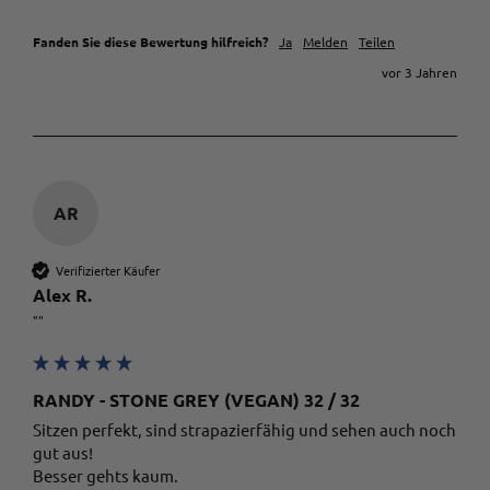
Adoniso Dalianis
Fanden Sie diese Bewertung hilfreich?
Ja
Melden
Teilen
Trusted Shops
Service ist top Ware entspricht leider nicht
vor 3 Jahren
Twitter
meiner Vorstellung
Facebook
Quelle
:
Trusted Shops
Teilen
10.5.2023
AR
Tanja N.
Trusted Shops
Die besten Jeans ever Lieferung am nächsten
Verifizierter Käufer
Twitter
Tag - Top! Kundenservice spitze!
Alex R.
Facebook
Quelle
:
Trusted Shops
Teilen
10.5.2023
""
Alle Bewertungen Lesen
RANDY - STONE GREY (VEGAN) 32 / 32
Sitzen perfekt, sind strapazierfähig und sehen auch noch 
gut aus! 

Besser gehts kaum. 
