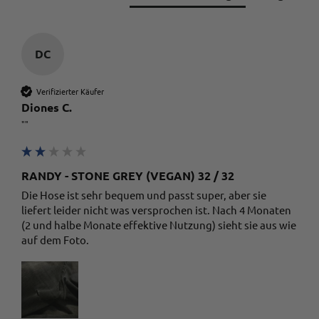
Schusseligkeit) hab ich noch nicht erlebt! Besser
Twitter
geht’s nicht
Facebook
Quelle
:
Trusted Shops
Teilen
10.5.2023
DC
Verifizierter Käufer
Anonymous
Diones C.
Trusted Shops
""
super schnelle abwicklung! super schöne Hose,
Twitter
jeder cent hat sich definitiv gelohnt!
Facebook
Quelle
:
Trusted Shops
Teilen
10.5.2023
RANDY - STONE GREY (VEGAN) 32 / 32
Die Hose ist sehr bequem und passt super, aber sie 
liefert leider nicht was versprochen ist. Nach 4 Monaten 
(2 und halbe Monate effektive Nutzung) sieht sie aus wie 
Rene Froehlch
auf dem Foto.
Trusted Shops
Twitter
alles bestens
Facebook
Quelle
:
Trusted Shops
Teilen
10.5.2023