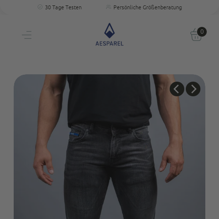
Kostenloser Versand
Perfekte Passform
30 Tage Testen
Persönliche Größenberatung
Kostenloser Versand
Einzigartige Passform & Komfort
30 Tage testen
0
Persönliche Größenberatung