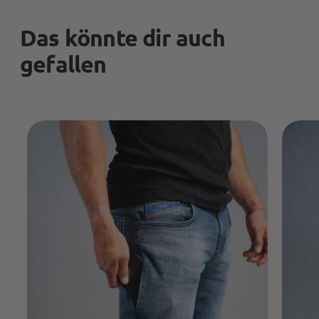
Hilfreich
?
Ja
Teilen
Bergisch Gladbach, Deutschland,
7.3.2024
Das könnte dir auch
gefallen
Anonymous
Trusted Shops
Twitter
Alles Top. Wie immer!
Facebook
Quelle
:
Trusted Shops
Teilen
10.5.2023
M P
Trusted Shops
Schnelle Lieferung. Ware macht bis jetzt einen
sehr guten Eindruck, time will tell.
Kundenservice ist top. Sehr schnell und
Twitter
freundlich wird hier auf Probleme reagiert.
Facebook
Quelle
:
Trusted Shops
Teilen
10.5.2023