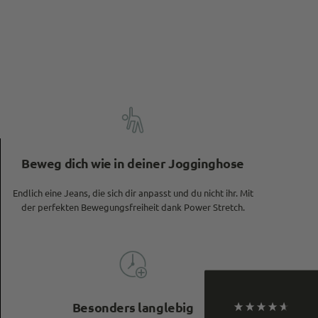
Beweg dich wie in deiner Jogginghose
4,9
Rating
933
Bewertungen
Endlich eine Jeans, die sich dir anpasst und du nicht ihr. Mit
der perfekten Bewegungsfreiheit dank Power Stretch.
Philip
Verifizierter Kunde
Die Hosen sind super! Der Onlineauftritt ist
mittelmäßig bis bescheiden: unübersichtlich
gestaltete Website, zudem wurde mir eine Hose
nach erfolgreicher Bestellung durch den Händler
storniert, da sie nicht verfügbar sei (obwohl
Besonders langlebig
anders online angezeigt). Wann die Hose wieder