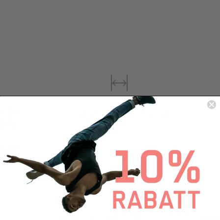
st
Perfektionierte Passform
Mehr Platz an Oberschenkel und Po. Damit dir auch Hosen
er
passen, wenn du nicht der “Fast-Fashion-Norm” entsprichst!
Hochelastisch und formstabil.
Super bequem & toll auf der Haut