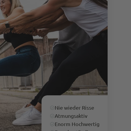
Anonym
Verifizierter Kunde
Die Hose passt super. Das Preis-
Leitungsverhältnis stimmt. Schnelle Lieferung.
Es ist schon die 4. Hose, die ich gekauft habe.
Twitter
Kann Euch weiterempfehlen.
Facebook
Hilfreich
?
Ja
Teilen
Bergisch Gladbach, Deutschland,
7.3.2024
Anonymous
Trusted Shops
Twitter
Alles Top. Wie immer!
Facebook
Quelle
:
Trusted Shops
Teilen
10.5.2023
Nie wieder Risse
Atmungsaktiv
M P
Enorm Hochwertig
Trusted Shops