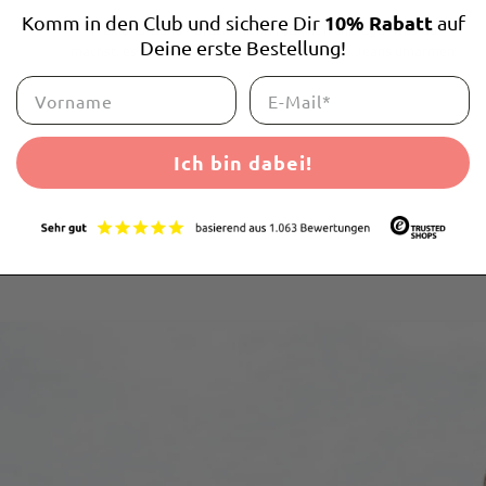
10% Rabatt
Komm in den Club und sichere Dir
auf
Flexibler Bund - drückt nicht, rutscht nicht! Egal was du
Deine erste Bestellung!
machst, es fühlt sich an, als würde dich deine Jeans umarmen.
Ich bin dabei!