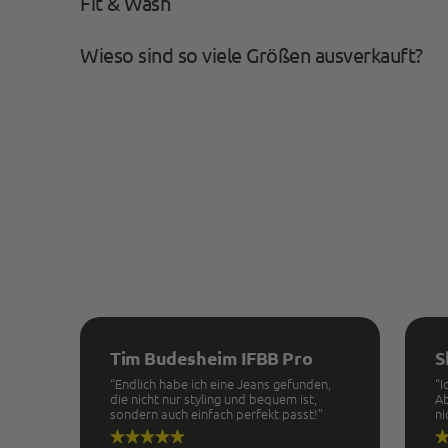
Fit & Wash
Wieso sind so viele Größen ausverkauft?
Tim Budesheim IFBB Pro
S
“Endlich habe ich eine Jeans gefunden,
“I
die nicht nur styling und bequem ist,
Ab
sondern auch einfach perfekt passt!”
ni