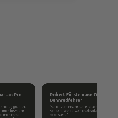
L
4XL
5XL
partan Pro
Robert Förstemann Olympia
Bahnradfahrer
 richtig gut sitzt
“Als ich zum ersten Mal eine Jeans von
ann mich bewegen
Aesparel anzog, war ich absolut
ue mich immer
begeistert!”