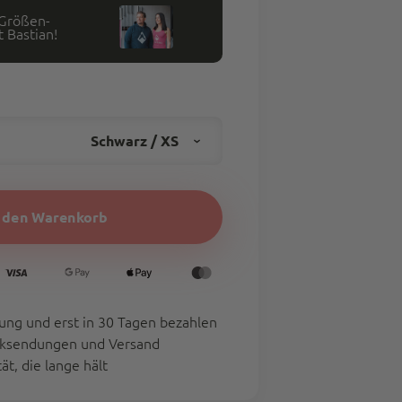
 Größen-
 Bastian!
Schwarz / XS
n den Warenkorb
ung und erst in 30 Tagen bezahlen
cksendungen und Versand
M
L
XL
t, die lange hält