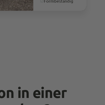
Formbeständig
Schnelle Lieferung. Ware macht bis jetzt einen
sehr guten Eindruck, time will tell.
Kundenservice ist top. Sehr schnell und
Twitter
freundlich wird hier auf Probleme reagiert.
Facebook
Quelle
:
Trusted Shops
Teilen
10.5.2023
Anonymous
Trusted Shops
Kann nur weiterempfehlen Top Service, schnelle
Lieferung. Die Produkte sind top Qualität, sehr
Twitter
professionell verpackt. Werde wieder bestellen
Facebook
Quelle
:
Trusted Shops
Teilen
10.5.2023
Manfred Obernberger
on in einer
Trusted Shops
Passt perfekt Bin happy endlich einen Shop
gefunden zu haben wo ich Jeans bekomme die
einfach top passen. Das ewige Hosen suchen und
Twitter
probieren hat ein Ende. :-) Lg Manfred