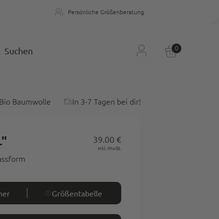
Persönliche Größenberatung
n
Persönliche Größenberatung
0
Suchen
Bio Baumwolle
In 3-7 Tagen bei dir!
L"
39.00 €
Regulärer
inkl. MwSt.
Preis
Passform
ner
Größentabelle