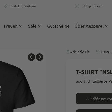
Perfekte Passform
30 Tage Testen
zigartige Passform & Komfort
30 Tage teste
Frauen
Sale
Gutscheine
Über Aesparel
Athletic Fit
100% 
T-SHIRT "NS
Sportlich taillierte 
Größenrech