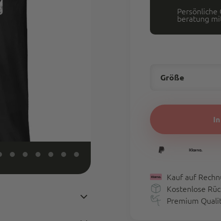
Persönliche
beratung mit
Größe
Farbe
I
Größe
Kauf auf Rechn
größe
Kostenlose Rü
XS
S
Premium Qualitä