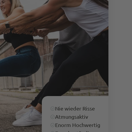
Anonym
Verifizierter Kunde
Die Hose passt super. Das Preis-
Leitungsverhältnis stimmt. Schnelle Lieferung.
Es ist schon die 4. Hose, die ich gekauft habe.
Twitter
Kann Euch weiterempfehlen.
Facebook
Hilfreich
?
Ja
Teilen
Bergisch Gladbach, Deutschland,
7.3.2024
Anonymous
Trusted Shops
Twitter
Alles Top. Wie immer!
Facebook
Quelle
:
Trusted Shops
Teilen
10.5.2023
Nie wieder Risse
Atmungsaktiv
M P
Enorm Hochwertig
Trusted Shops