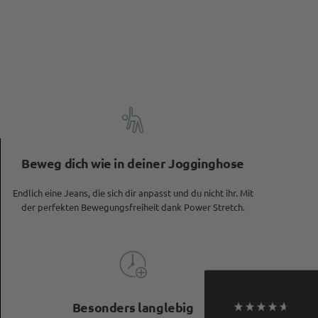
Beweg dich wie in deiner Jogginghose
4,9
Rating
933
Bewertungen
Endlich eine Jeans, die sich dir anpasst und du nicht ihr. Mit
der perfekten Bewegungsfreiheit dank Power Stretch.
Philip
Verifizierter Kunde
Die Hosen sind super! Der Onlineauftritt ist
mittelmäßig bis bescheiden: unübersichtlich
gestaltete Website, zudem wurde mir eine Hose
nach erfolgreicher Bestellung durch den Händler
storniert, da sie nicht verfügbar sei (obwohl
Besonders langlebig
anders online angezeigt). Wann die Hose wieder