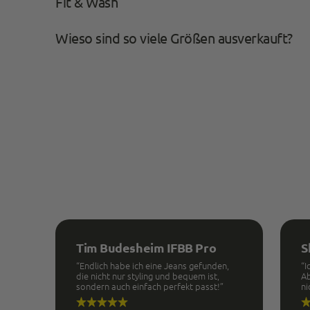
Fit & Wash
Wieso sind so viele Größen ausverkauft?
Tim Budesheim IFBB Pro
S
“Endlich habe ich eine Jeans gefunden,
“I
die nicht nur styling und bequem ist,
Ab
sondern auch einfach perfekt passt!”
ni