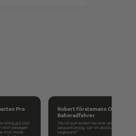
partan Pro
Robert Förstemann Olympia
Bahnradfahrer
 richtig gut sitzt
“Als ich zum ersten Mal eine Jeans von
ann mich bewegen
Aesparel anzog, war ich absolut
ue mich immer
begeistert!”