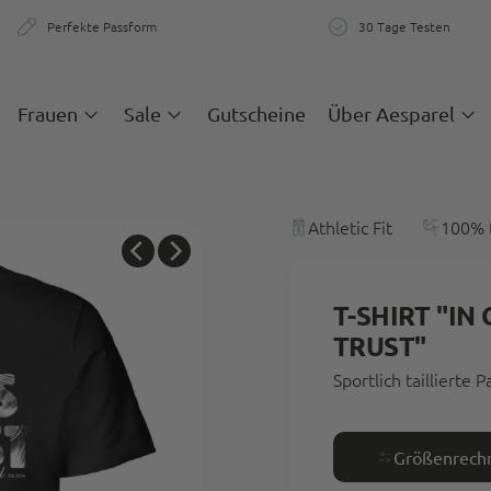
Perfekte Passform
30 Tage Testen
zigartige Passform & Komfort
30 Tage teste
Frauen
Sale
Gutscheine
Über Aesparel
Athletic Fit
100% 
T-SHIRT "IN
TRUST"
Sportlich taillierte 
Größenrech