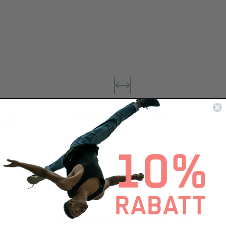
st
Perfektionierte Passform
Mehr Platz an Oberschenkel und Po. Damit dir auch Hosen
er
passen, wenn du nicht der “Fast-Fashion-Norm” entsprichst!
Hochelastisch und formstabil.
Super bequem & toll auf der Haut