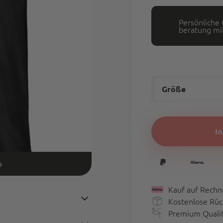
Persönliche
beratung mit
Größe
Farbe
I
Größe
größe
S
M
Kauf auf Rechn
Kostenlose Rü
Premium Qualitä
XS
3XL