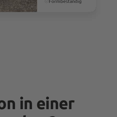
Formbeständig
Schnelle Lieferung. Ware macht bis jetzt einen
sehr guten Eindruck, time will tell.
Kundenservice ist top. Sehr schnell und
Twitter
freundlich wird hier auf Probleme reagiert.
Facebook
Quelle
:
Trusted Shops
Teilen
10.5.2023
Anonymous
Trusted Shops
Kann nur weiterempfehlen Top Service, schnelle
Lieferung. Die Produkte sind top Qualität, sehr
Twitter
professionell verpackt. Werde wieder bestellen
Facebook
Quelle
:
Trusted Shops
Teilen
10.5.2023
Manfred Obernberger
on in einer
Trusted Shops
Passt perfekt Bin happy endlich einen Shop
gefunden zu haben wo ich Jeans bekomme die
einfach top passen. Das ewige Hosen suchen und
Twitter
probieren hat ein Ende. :-) Lg Manfred