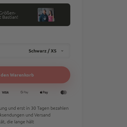
 Größen-
 Bastian!
Schwarz / XS
n den Warenkorb
L
XL
XXL
ung und erst in 30 Tagen bezahlen
cksendungen und Versand
t, die lange hält
4XL
5XL