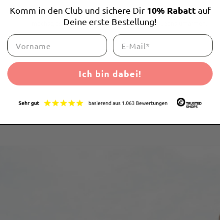
10% Rabatt
Komm in den Club und sichere Dir
auf
Flexibler Bund - drückt nicht, rutscht nicht! Egal was du
Deine erste Bestellung!
machst, es fühlt sich an, als würde dich deine Jeans umarmen.
Ich bin dabei!