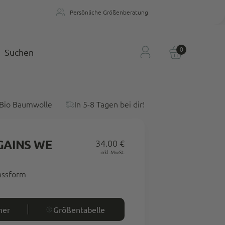
Persönliche Größenberatung
n
Persönliche Größenberatung
0
Suchen
Bio Baumwolle
In 5-8 Tagen bei dir!
 GAINS WE
34.00 €
Regulärer
inkl. MwSt.
Preis
Passform
ner
Größentabelle