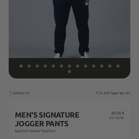
Athletic Fit
In 5-8 Tagen bei dir!
MEN'S SIGNATURE
69.00 €
Regul
inkl. MwSt.
JOGGER PANTS
Preis
Sportlich lockere Passform