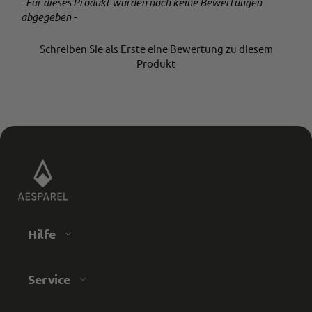
- Für dieses Produkt wurden noch keine Bewertungen
New content loaded
abgegeben -
Schreiben Sie als Erste eine Bewertung zu diesem
Produkt
Hilfe
Service