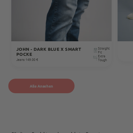
Facebook
Quelle
:
Trusted Shops
Teilen
10.5.2023
Alle Bewertungen Lesen
Straight
JOHN - DARK BLUE X SMART
Fit
POCKE
Extra
Jeans
·
149.00 €
Tough
Alle Ansehen