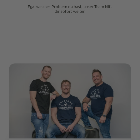
Facebook
Quelle
:
Trusted Shops
Egal welches Problem du hast, unser Team hilft
Teilen
10.5.2023
dir sofort weiter.
Manfred Obernberger
Trusted Shops
Passt perfekt Bin happy endlich einen Shop
gefunden zu haben wo ich Jeans bekomme die
einfach top passen. Das ewige Hosen suchen und
Twitter
probieren hat ein Ende. :-) Lg Manfred
Facebook
Quelle
:
Trusted Shops
Teilen
10.5.2023
Patrick Strauß
Trusted Shops
Retoure System könnte besser sein. Für jeden
Artikel bekommt man eine Email und die
Twitter
Website aktualisierte sich mehrmals nicht.
Facebook
Quelle
:
Trusted Shops
Teilen
10.5.2023