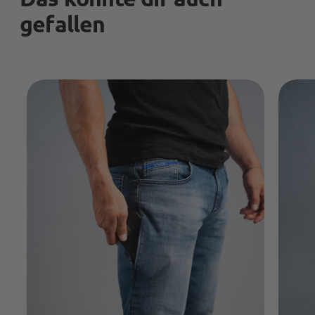
Teilen
10.5.2023
gefallen
Anonymous
Trusted Shops
Twitter
Alles reibungslos
Facebook
Quelle
:
Trusted Shops
Teilen
10.5.2023
Veronika Gottschlich
Trusted Shops
Twitter
Alles wunderbar!
Facebook
Quelle
:
Trusted Shops
Teilen
10.5.2023
Anonymous
Trusted Shops
Twitter
Passt gut