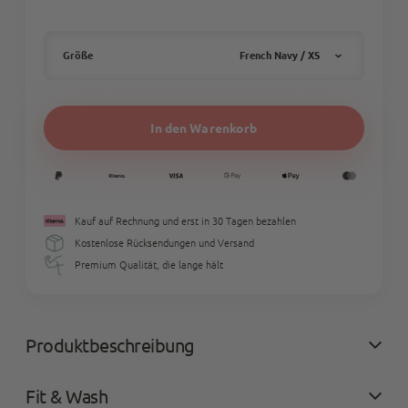
Größe
French Navy / XS
Farbe
In den Warenkorb
Kauf auf Rechnung und erst in 30 Tagen bezahlen
Größe
größe
Kostenlose Rücksendungen und Versand
Premium Qualität, die lange hält
XS
S
M
L
XL
XXL
3XL
4XL
5XL
Produkt
Produktbeschreibung
in
den
Fit & Wash
Warenkorb