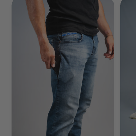
Martin Muhr
Trusted Shops
Twitter
Sehr schnelle Abwicklung, bin sehr zufrieden
Facebook
Quelle
:
Trusted Shops
Teilen
10.5.2023
Anonymous
Trusted Shops
DSL hat trotz Abstellgenehmigung das Paket
nicht abgestellt, außerdem kam das Paket nicht
innerhalb von 1-2 Werktagen sondern 3 plus ein
Tag Verspätung durch das Abholen im GLS-Shop
am nächsten Tag. Die Hose ist allerdings top,
sitzt sehr angenehm, ich hoffe sie hält lange. Nur
der Größenrechner auf der Seite gab mir eine
etwas zu kleine Weite an, deshalb ein mal
Twitter
umgetauscht eine Größe größer.
Facebook
Quelle
:
Trusted Shops
Teilen
10.5.2023