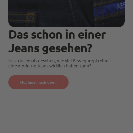
Anonym
Verifizierter Kunde
Twitter
test test test
Facebook
Hilfreich
?
Ja
Teilen
Aachen, Deutschland,
12.7.2024
Das schon in einer
Jeans gesehen?
Anonym
Verifizierter Kunde
Hast du jemals gesehen, wie viel Bewegungsfreiheit
Die Hose passt super. Das Preis-
eine moderne Jeans wirklich haben kann?
Leitungsverhältnis stimmt. Schnelle Lieferung.
Es ist schon die 4. Hose, die ich gekauft habe.
Twitter
Kann Euch weiterempfehlen.
Facebook
Nochmal nach oben
Hilfreich
?
Ja
Teilen
Bergisch Gladbach, Deutschland,
7.3.2024
Anonymous
Trusted Shops
Twitter
Alles Top. Wie immer!