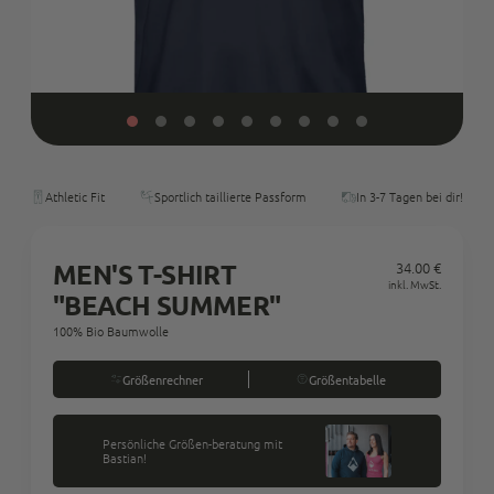
Athletic Fit
Sportlich taillierte Passform
In 3-7 Tagen bei dir!
MEN'S T-SHIRT
34.00 €
Regul
inkl. MwSt.
"BEACH SUMMER"
Preis
100% Bio Baumwolle
Größenrechner
Größentabelle
Persönliche Größen-beratung mit
Bastian!