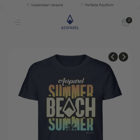
Kostenloser Versand
Perfekte Passform
30 Tage Testen
Persönliche Größenberatung
Kostenloser Versand
Einzigartige Passform & Komfort
30 Tage testen
0
Persönliche Größenberatung