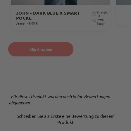
Anonymous
Straight
JOHN - DARK BLUE X SMART
Trusted Shops
Fit
POCKE
Passt perfekt und super Qualität Schnelle
Extra
Jeans
·
149.00 €
Tough
Twitter
Lieferung was will man mehr
Facebook
Quelle
:
Trusted Shops
Teilen
10.5.2023
Alle Ansehen
Alle Bewertungen Lesen
- Für dieses Produkt wurden noch keine Bewertungen
New content loaded
abgegeben -
Schreiben Sie als Erste eine Bewertung zu diesem
Produkt