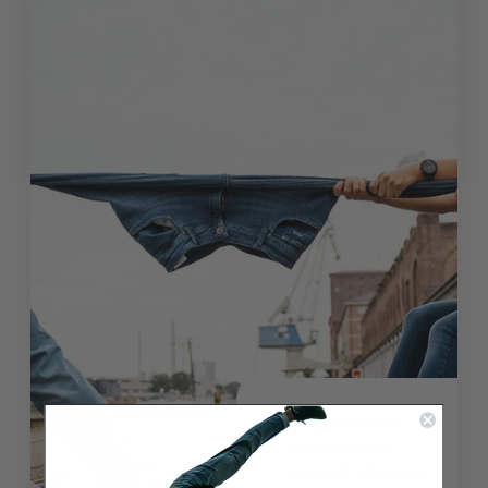
4,9
Rating
933
Bewertungen
Nie wieder Risse
Atmungsaktiv
Enorm Hochwertig
Philip