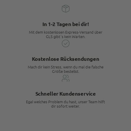
Facebook
Quelle
:
Trusted Shops
Teilen
10.5.2023
In 1-2 Tagen bei dir!
M P
Mit dem kostenlosen Express-Versand über
Trusted Shops
GLS gibt´s kein Warten.
Schnelle Lieferung. Ware macht bis jetzt einen
sehr guten Eindruck, time will tell.
Kundenservice ist top. Sehr schnell und
Twitter
freundlich wird hier auf Probleme reagiert.
Kostenlose Rücksendungen
Facebook
Quelle
:
Trusted Shops
Teilen
10.5.2023
Mach dir kein Stress, wenn du mal die falsche
Größe bestellst.
Anonymous
Schneller Kundenservice
Trusted Shops
Kann nur weiterempfehlen Top Service, schnelle
Egal welches Problem du hast, unser Team hilft
Lieferung. Die Produkte sind top Qualität, sehr
dir sofort weiter.
Twitter
professionell verpackt. Werde wieder bestellen
Facebook
Quelle
:
Trusted Shops
Teilen
10.5.2023