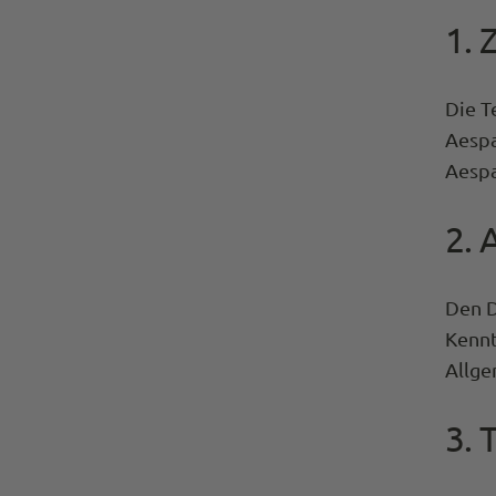
1. 
Die T
Aespa
Aespa
2.
Den D
Kennt
Allge
3. 