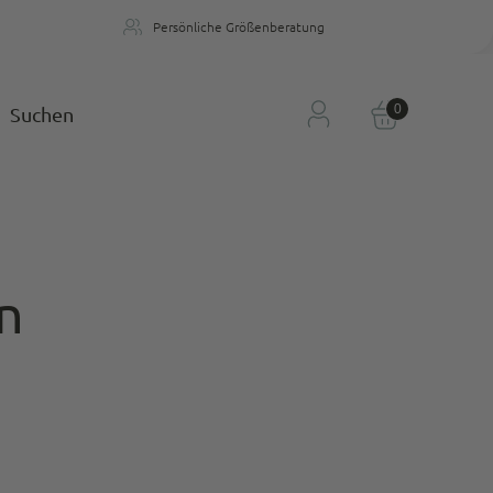
Persönliche Größenberatung
n
Persönliche Größenberatung
0
Suchen
n