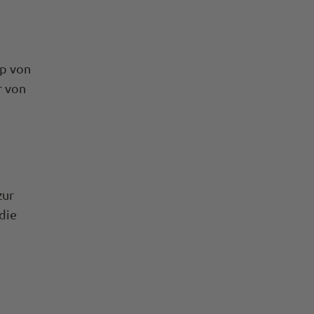
op von
r von
zur
die