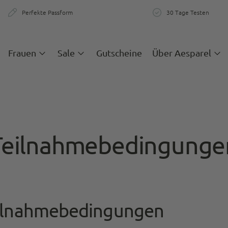
Perfekte Passform
30 Tage Testen
zigartige Passform & Komfort
30 Tage teste
Frauen
Sale
Gutscheine
Über Aesparel
Teilnahmebedingunge
ilnahmebedingungen