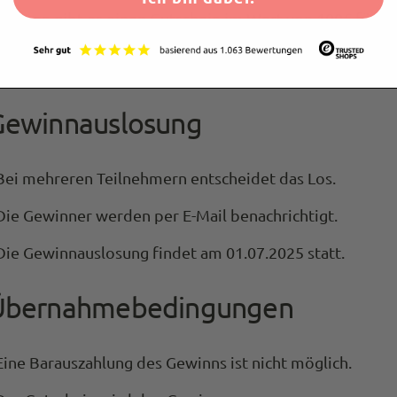
winnen gibt es einen Gutschein im Wert von 100€ für d
eshop von
rel.
Gewinnauslosung
Bei mehreren Teilnehmern entscheidet das Los.
Die Gewinner werden per E-Mail benachrichtigt.
Die Gewinnauslosung findet am 01.07.2025 statt.
 Übernahmebedingungen
Eine Barauszahlung des Gewinns ist nicht möglich.