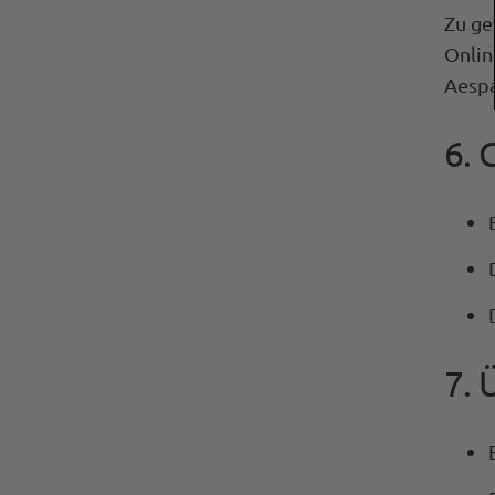
Zu ge
Onlin
Aespa
6. 
7.