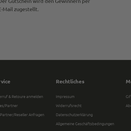
Der Gutschein wird den Gewinnern per
E-Mail zugestellt.
rvice
Rechtliches
M
rruf & Retoure anmelden
Impressum
Gif
es/Partner
Widerrufsrecht
Ab
Partner/Reseller Anfragen
Datenschutzerklärung
Allgemeine Geschäftsbedingungen