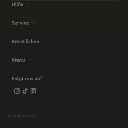
Hilfe
die hosen sehr teuer deshalb maximal 1 im Jahr
Twitter
gekauft wird
Facebook
Hilfreich
?
Ja
Teilen
30.7.2026
Service
Anonym
Rechtliches
Verifizierter Kunde
Twitter
test test test
Facebook
Menü
Hilfreich
?
Ja
Teilen
Aachen, Deutschland,
12.7.2024
Folgt uns auf
Anonym
Verifizierter Kunde
Die Hose passt super. Das Preis-
Leitungsverhältnis stimmt. Schnelle Lieferung.
Es ist schon die 4. Hose, die ich gekauft habe.
Twitter
Kann Euch weiterempfehlen.
Facebook
Hilfreich
?
Ja
Teilen
2026 ©
Aesparel
Bergisch Gladbach, Deutschland,
7.3.2024