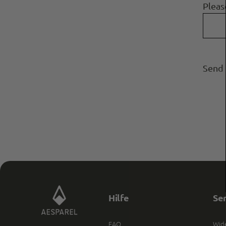
Pleas
Send 
Hilfe
Se
FAQ
Wide