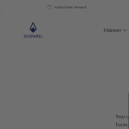
Kostenloser Versand
Kostenloser Versand
Ein
Männer
You c
form.