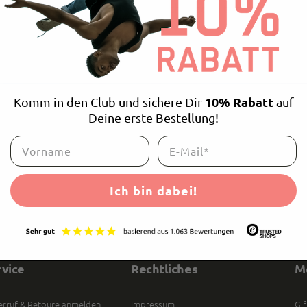
e write what you would like to change in the box below.
modification request
10% Rabatt
Komm in den Club und sichere Dir
auf
Deine erste Bestellung!
Ich bin dabei!
rvice
Rechtliches
M
rruf & Retoure anmelden
Impressum
Gif