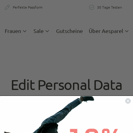
Perfekte Passform
30 Tage Testen
zigartige Passform & Komfort
30 Tage teste
Frauen
Sale
Gutscheine
Über Aesparel
Edit Personal Data
an modify your personal data by filling out the followin